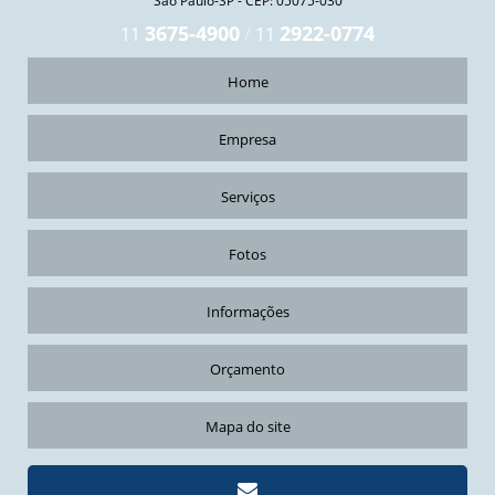
São Paulo-SP - CEP: 05075-030
QUANTO CUSTA IÇAMENTO DE MÓVEIS
3675-4900
2922-0774
11
/
11
TRANSPORTE VERTICAL DE VIDROS DE PISCINAS
Home
Empresa
Serviços
Fotos
Informações
Orçamento
Mapa do site