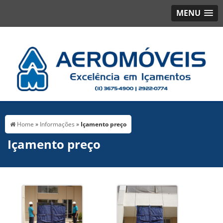
MENU
Home
»
Informações
»
Içamento preço
Içamento preço