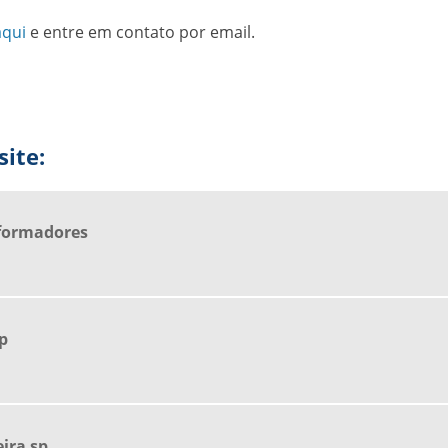
aqui
e entre em contato por email.
ite:
formadores
p
ira sp