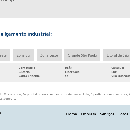
e Içamento industrial:
este
Zona Sul
Zona Leste
Grande São Paulo
Litoral de São
Bom Retiro
Brás
Cambuci
Glicério
Liberdade
Luz
Santa Efigênia
Sé
Vila Buarqu
o. Sua reprodução, parcial ou total, mesmo citando nossos links, é proibida sem a autorização
tos autorais
.
s
Home
Empresa
Serviços
Fotos