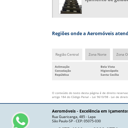
Regiões onde a Aeromóveis atend
Região Central
Zona Norte
Zona O
Aclimação
Bela Vista
Consolação
Higienópolis
República
Santa Cecília
O conteúdo do texto desta página é de direito reservad
artigo 184 do Código Penal –
Lei 9610/98 - Lei de direi
Aeromóveis - Excelência em Içamento
Rua Guaricanga, 485 - Lapa
São Paulo-SP - CEP: 05075-030