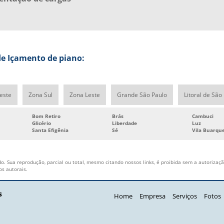
e Içamento de piano:
este
Zona Sul
Zona Leste
Grande São Paulo
Litoral de São
Bom Retiro
Brás
Cambuci
Glicério
Liberdade
Luz
Santa Efigênia
Sé
Vila Buarqu
o. Sua reprodução, parcial ou total, mesmo citando nossos links, é proibida sem a autorização
tos autorais
.
s
Home
Empresa
Serviços
Fotos