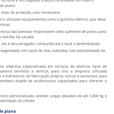
e do local e, em seguida, a peça é embalada com todo o
de piano;
 telas de proteção, caso necessário;
 é utilizado equipamentos como o guincho elétrico, que deve
rtical;
esença das pessoas responsáveis pelo içamento de piano, para
as bordas da sacada;
 ele é descarregado, conduzido até o local e desembalado;
 reagendado, em casos de dias nublados com possibilidade de
a empresa especializada em serviços de diversos tipos de
neira terrestre e vertical, para isso a empresa utilizada
 e hidráulicos de fabricação própria, únicos e exclusivos para
omóveis dispõe de profissionais capacitados para oferecer o
rviço personalizado, atende cargas pesadas de até 3.000 kg e
atisfação do cliente.
de piano