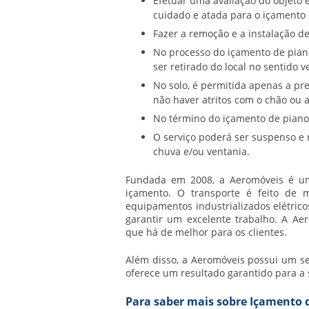
Efetuar uma avaliação do objeto 
cuidado e atada para o içamento 
Fazer a remoção e a instalação de
No processo do içamento de piano
ser retirado do local no sentido ve
No solo, é permitida apenas a pr
não haver atritos com o chão ou 
No término do içamento de piano,
O serviço poderá ser suspenso e
chuva e/ou ventania.
Fundada em 2008, a Aeromóveis é um
içamento. O transporte é feito de ma
equipamentos industrializados elétricos
garantir um excelente trabalho. A Aer
que há de melhor para os clientes.
Além disso, a Aeromóveis possui um se
oferece um resultado garantido para a s
Para saber mais sobre Içamento 