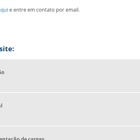
aqui
e entre em contato por email.
ite:
ão
l
ntação de cargas