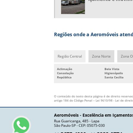
Regiões onde a Aeromóveis atend
Região Central
Zona Norte
Zona O
Aclimação
Bela Vista
Consolação
Higienópolis
República
Santa Cecília
O conteúdo do texto desta página é de direito reservad
artigo 184 do Código Penal –
Lei 9610/98 - Lei de direi
Aeromóveis - Excelência em Içamento
Rua Guaricanga, 485 - Lapa
São Paulo-SP - CEP: 05075-030